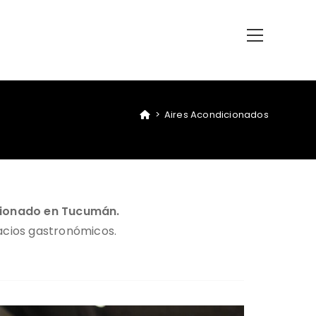
>
Aires Acondicionados
icionado en Tucumán.
acios gastronómicos.