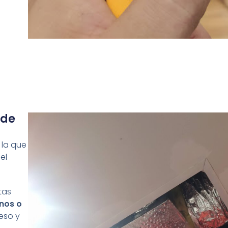
nde
 la que
el
tas
enos o
ceso y