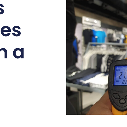
s
les
n a