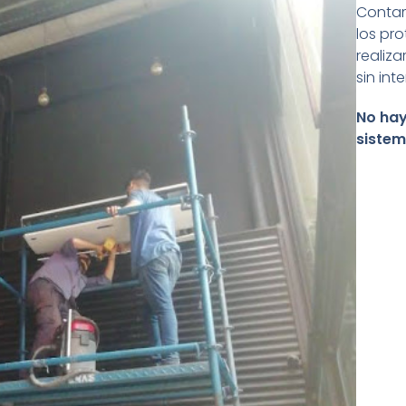
Contam
los pr
realiza
sin int
No hay
sistem