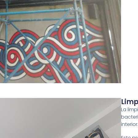
Limp
La lim
bacter
interior
Este pr