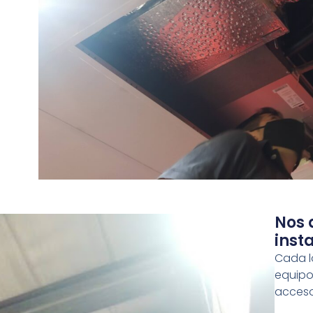
n
s
Nos 
inst
Cada l
equipos
acceso