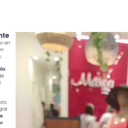
nte
do en
ón
.
ás
de
l
eza
gral
de
or